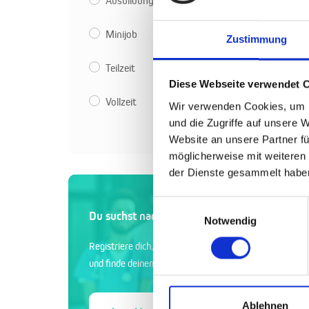
Ausbildung
Minijob
Zustimmung
Teilzeit
Diese Webseite verwendet 
Vollzeit
Wir verwenden Cookies, um I
und die Zugriffe auf unsere 
Website an unsere Partner fü
möglicherweise mit weiteren
der Dienste gesammelt habe
Einwilligungsauswahl
Du suchst nach den besten Mitarbeitern?
Notwendig
Registriere dich, veröffentliche deine Stellenanzeigen
und finde deinen neuen Mitarbeiter
Ablehnen