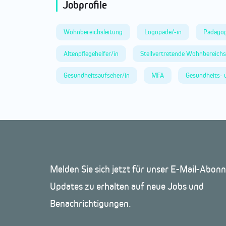
Jobprofile
Wohnbereichsleitung
Logopäde/-in
Pädagog
Altenpflegehelfer/in
Stellvertretende Wohnbereichs
Gesundheitsaufseher/in
MFA
Gesundheits- 
Melden Sie sich jetzt für unser E-Mail-Abo
Updates zu erhalten auf neue Jobs und
Benachrichtigungen.