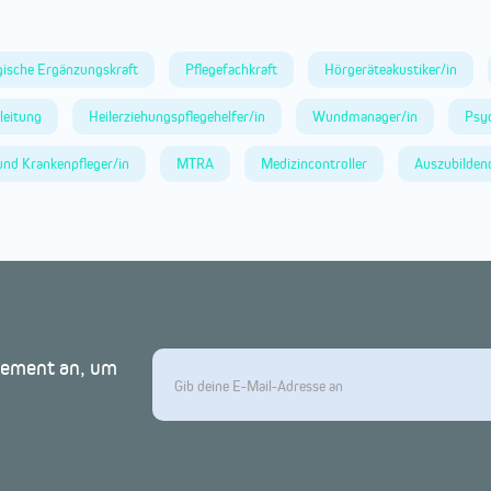
ische Ergänzungskraft
Pflegefachkraft
Hörgeräteakustiker/in
leitung
Heilerziehungspflegehelfer/in
Wundmanager/in
Psy
und Krankenpfleger/in
MTRA
Medizincontroller
Auszubilden
nnement an, um