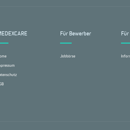
MEDEXCARE
Für Bewerber
Für
ome
Jobbörse
Infor
mpressum
atenschutz
GB