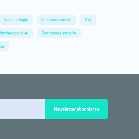
Epidemiologie
Sozialassistent/in
PTA
chotherapeut/-in
Stationsassistent/in
der
Newsletter abonnieren