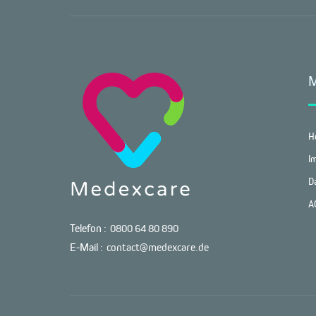
H
I
D
A
Telefon :
0800 64 80 890
E-Mail :
contact@medexcare.de