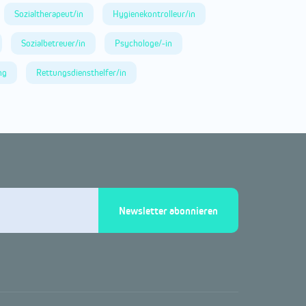
Sozialtherapeut/in
Hygienekontrolleur/in
Sozialbetreuer/in
Psychologe/-in
ng
Rettungsdiensthelfer/in
Newsletter abonnieren