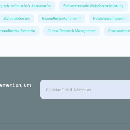
rgisch-technische/r Assistent/in
Stellvertretende Wohnbereichsleitung
Biologielaborant
Gesundheitsökonom/-in
Rettungssanitäter/in
esundheitsaufseher/in
Clinical Research Management
Praxisanleitu
nnement an, um