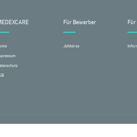
MEDEXCARE
Für Bewerber
Für
ome
Jobbörse
Infor
mpressum
atenschutz
GB