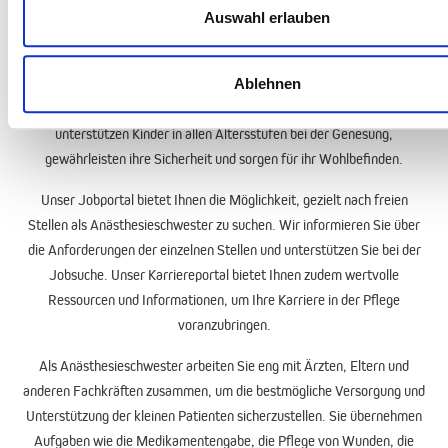
anzubieten.
Auswahl erlauben
Als Anästhesieschwester sind Sie spezialisiert auf die Pflege und
Betreuung von Kindern in verschiedenen medizinischen Einrichtungen
Ablehnen
wie Kinderkliniken, Kinderstationen oder pädiatrischen Praxen. Sie
unterstützen Kinder in allen Altersstufen bei der Genesung,
gewährleisten ihre Sicherheit und sorgen für ihr Wohlbefinden.
Unser
Jobportal
bietet Ihnen die Möglichkeit, gezielt nach freien
Stellen als Anästhesieschwester zu suchen. Wir informieren Sie über
die Anforderungen der einzelnen Stellen und unterstützen Sie bei der
Jobsuche
. Unser
Karriereportal
bietet Ihnen zudem wertvolle
Ressourcen und Informationen, um Ihre Karriere in der Pflege
voranzubringen.
Als Anästhesieschwester arbeiten Sie eng mit Ärzten, Eltern und
anderen Fachkräften zusammen, um die bestmögliche Versorgung und
Unterstützung der kleinen Patienten sicherzustellen. Sie übernehmen
Aufgaben wie die Medikamentengabe, die Pflege von Wunden, die