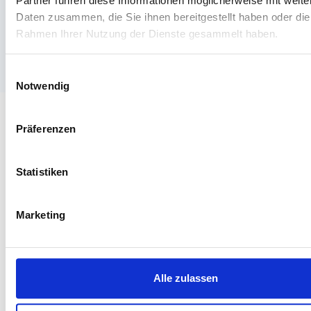
Partner führen diese Informationen möglicherweise mit weite
Daten zusammen, die Sie ihnen bereitgestellt haben oder die
Rahmen Ihrer Nutzung der Dienste gesammelt haben.
Einwilligungsauswahl
Notwendig
Präferenzen
Beruf
Statistiken
Anästhesieschwe
Marketing
Willkommen auf unserem
Jobportal
für Anästhesieschwesternen!
Hier finden Sie eine Vielzahl von
freien Stellen
und
Stellenangeboten
Alle zulassen
im Bereich Kinderpflege. Unser Ziel ist es, Ihnen eine effektive
Jobvermittlung
für bundesweite Stellen in der Pflegebranche