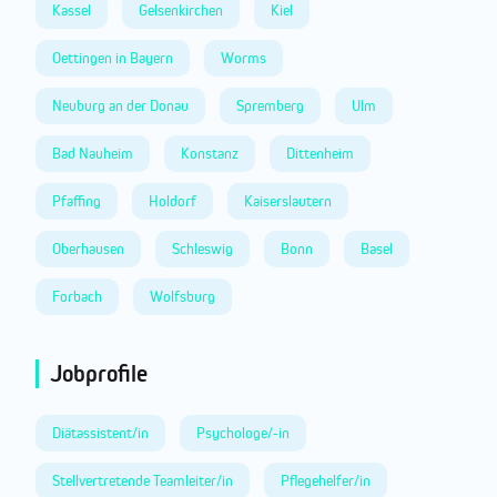
Kassel
Gelsenkirchen
Kiel
Oettingen in Bayern
Worms
Neuburg an der Donau
Spremberg
Ulm
Bad Nauheim
Konstanz
Dittenheim
Pfaffing
Holdorf
Kaiserslautern
Oberhausen
Schleswig
Bonn
Basel
Forbach
Wolfsburg
Jobprofile
Diätassistent/in
Psychologe/-in
Stellvertretende Teamleiter/in
Pflegehelfer/in