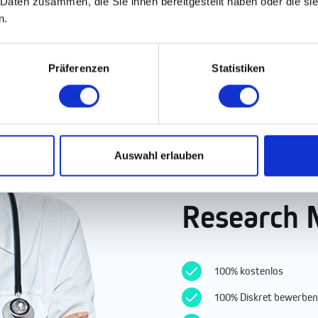
 Daten zusammen, die Sie ihnen bereitgestellt haben oder die s
n.
Präferenzen
Statistiken
Finde die
Auswahl erlauben
besten Job
Research
100% kostenlos
100% Diskret bewerben