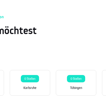
ion
möchtest
0 Stellen
0 Stellen
Karlsruhe
Tübingen