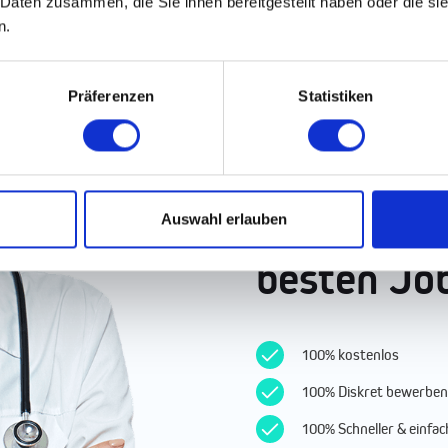
 Daten zusammen, die Sie ihnen bereitgestellt haben oder die s
n.
Präferenzen
Statistiken
Auswahl erlauben
Finde die
besten Jo
100% kostenlos
100% Diskret bewerben
100% Schneller & einf