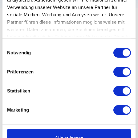
Verwendung unserer Website an unsere Partner für
soziale Medien, Werbung und Analysen weiter. Unsere
Partner führen diese Informationen möglicherweise mit
weiteren Daten zusammen, die Sie ihnen bereitgestellt
So funktioniert's
haben oder die sie im Rahmen Ihrer Nutzung der Dienste
gesammelt haben.
Folge den einfachen Schritten zu
Einwilligungsauswahl
Notwendig
deinem Traumjob
Präferenzen
01
Statistiken
Erstelle deinen Account
Wenn du ein Konto erstellst, kannst du deinen
Marketing
passenden Job am einfachsten finden.
Alle zulassen