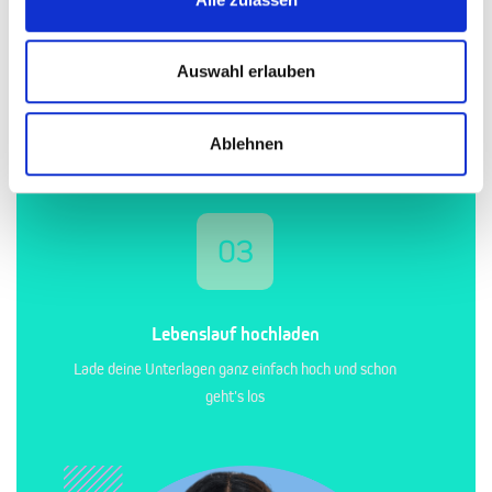
02
Auswahl erlauben
Für deinen Traumjob bewerben
Ablehnen
Sende deine Bewerbung mit wenigen Klicks
03
Lebenslauf hochladen
Lade deine Unterlagen ganz einfach hoch und schon
geht's los