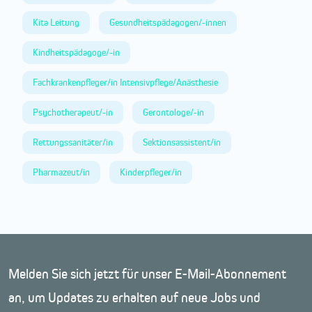
Kita Leitung
Gesundheitspädagogen/-innen
Kindheitspädagoge/-in
Fachkrankenpfleger/in Intensivpflege/Anästhesie
Psychotherapeut/-in
Gerontologe/-in
Rettungssanitäter/in
Sektionsassistent/in
Pharmazeut/in
Kinderpfleger/in
Melden Sie sich jetzt für unser E-Mail-Abonnement
an, um Updates zu erhalten auf neue Jobs und