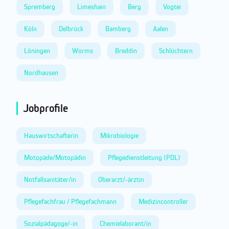
Spremberg
Limeshain
Berg
Vogtei
Köln
Delbrück
Bamberg
Aalen
Löningen
Worms
Breddin
Schlüchtern
Nordhausen
Jobprofile
Hauswirtschafterin
Mikrobiologie
Motopäde/Motopädin
Pflegedienstleitung (PDL)
Notfallsanitäter/in
Oberarzt/-ärztin
Pflegefachfrau / Pflegefachmann
Medizincontroller
Sozialpädagoge/-in
Chemielaborant/in