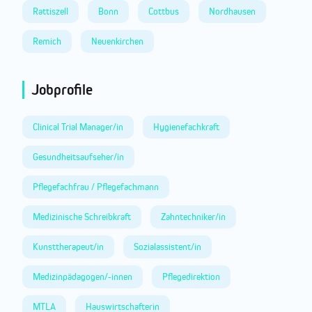
Rattiszell
Bonn
Cottbus
Nordhausen
Remich
Neuenkirchen
Jobprofile
Clinical Trial Manager/in
Hygienefachkraft
Gesundheitsaufseher/in
Pflegefachfrau / Pflegefachmann
Medizinische Schreibkraft
Zahntechniker/in
Kunsttherapeut/in
Sozialassistent/in
Medizinpädagogen/-innen
Pflegedirektion
MTLA
Hauswirtschafterin