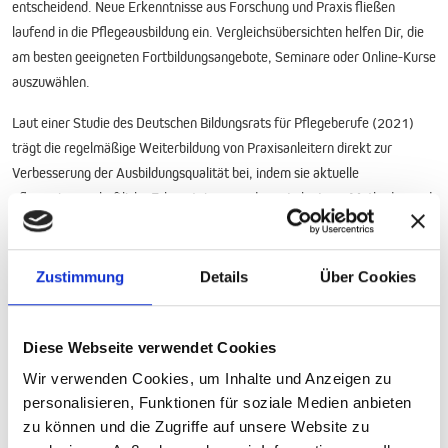
entscheidend. Neue Erkenntnisse aus Forschung und Praxis fließen
laufend in die Pflegeausbildung ein. Vergleichsübersichten helfen Dir, die
am besten geeigneten Fortbildungsangebote, Seminare oder Online-Kurse
auszuwählen.
Laut einer Studie des Deutschen Bildungsrats für Pflegeberufe (2021)
trägt die regelmäßige Weiterbildung von Praxisanleitern direkt zur
Verbesserung der Ausbildungsqualität bei, indem sie aktuelle
pflegewissenschaftliche Erkenntnisse, moderne Lehr-Lern-Methoden und
digitale Tools kompetent in den Ausbildungsalltag integrieren können.
Effizientes Zeitmanagement und Umsetzung im
Zustimmung
Details
Über Cookies
Alltag
Eine gute Planung spart Dir langfristig viel Zeit. Erstelle Vorlagen für
Diese Webseite verwendet Cookies
häufig wiederkehrende Anleitungssituationen, lege Checklisten für
bestimmte Pflegetätigkeiten an und dokumentiere Deine Erfahrungen. So
Wir verwenden Cookies, um Inhalte und Anzeigen zu
kannst Du kontinuierlich auf Bewährtes zurückgreifen und es an neue
personalisieren, Funktionen für soziale Medien anbieten
Situationen anpassen.
zu können und die Zugriffe auf unsere Website zu