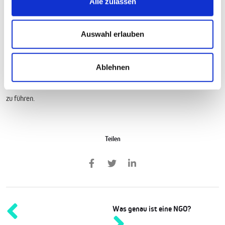
Alle zulassen
Pflegefachkräften, die zur Qualitätssicherung im Gesundheitswesen
beitragen.
Auswahl erlauben
Medexcare.de begleitet Dich auf diesem Weg, indem wir Dir aktuelle
Informationen, methodische Anregungen und Orientierungshilfen
bereitstellen. Mit dem richtigen Mix aus bewährten Konzepten, neuester
Ablehnen
Forschung, interaktiven Formaten und einer klaren Struktur wirst Du in
der Lage sein, Deine Auszubildenden erfolgreich in die Zukunft der Pflege
zu führen.
Teilen
Was genau ist eine NGO?