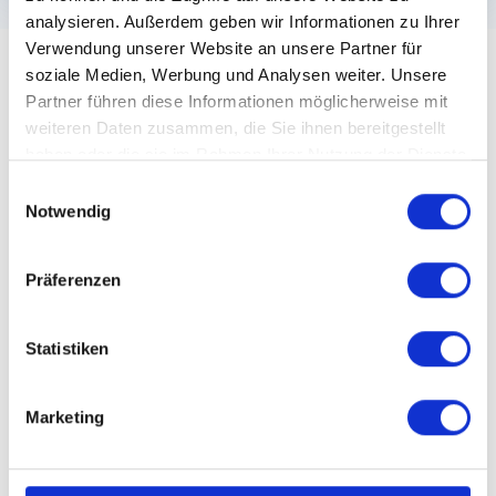
analysieren. Außerdem geben wir Informationen zu Ihrer
Verwendung unserer Website an unsere Partner für
soziale Medien, Werbung und Analysen weiter. Unsere
Partner führen diese Informationen möglicherweise mit
weiteren Daten zusammen, die Sie ihnen bereitgestellt
So funktioniert's
haben oder die sie im Rahmen Ihrer Nutzung der Dienste
Folge den einfachen Schritten zu
gesammelt haben.
Einwilligungsauswahl
deinem Traumjob
Notwendig
01
Präferenzen
Statistiken
Erstelle deinen Account
Wenn du ein Konto erstellst, kannst du deinen
passenden Job am einfachsten finden.
Marketing