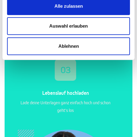
02
Alle zulassen
Auswahl erlauben
Für deinen Traumjob bewerben
Sende deine Bewerbung mit wenigen Klicks
Ablehnen
03
Lebenslauf hochladen
Lade deine Unterlagen ganz einfach hoch und schon
geht's los