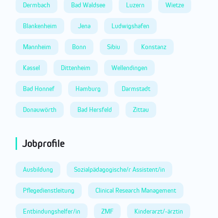
Dermbach
Bad Waldsee
Luzern
Wietze
Blankenheim
Jena
Ludwigshafen
Mannheim
Bonn
Sibiu
Konstanz
Kassel
Dittenheim
Wellendingen
Bad Honnef
Hamburg
Darmstadt
Donauwörth
Bad Hersfeld
Zittau
Jobprofile
Ausbildung
Sozialpädagogische/r Assistent/in
Pflegedienstleitung
Clinical Research Management
Entbindungshelfer/in
ZMF
Kinderarzt/-ärztin