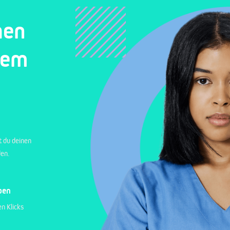
hen
nem
t du deinen
den.
ben
n Klicks