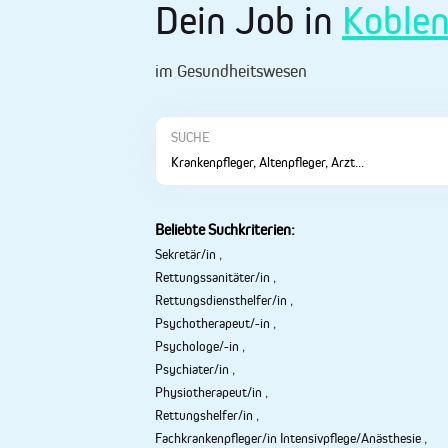
Dein Job in
Koble
im Gesundheitswesen
SUCHE
Beliebte Suchkriterien:
Sekretär/in
,
Rettungssanitäter/in
,
Rettungsdiensthelfer/in
,
Psychotherapeut/-in
,
Psychologe/-in
,
Psychiater/in
,
Physiotherapeut/in
,
Rettungshelfer/in
,
Fachkrankenpfleger/in Intensivpflege/Anästhesie
,