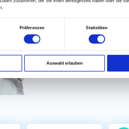
 Daten zusammen, die Sie ihnen bereitgestellt haben oder die s
100% Diskret bewerben
n.
100% Schneller & einf
Präferenzen
Statistiken
Auswahl erlauben