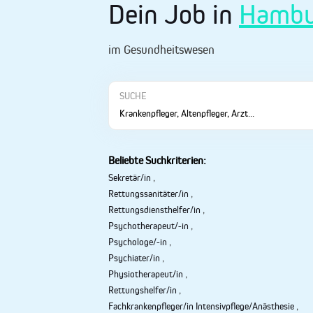
Dein Job in
Hambu
im Gesundheitswesen
SUCHE
Beliebte Suchkriterien:
Sekretär/in
,
Rettungssanitäter/in
,
Rettungsdiensthelfer/in
,
Psychotherapeut/-in
,
Psychologe/-in
,
Psychiater/in
,
Physiotherapeut/in
,
Rettungshelfer/in
,
Fachkrankenpfleger/in Intensivpflege/Anästhesie
,