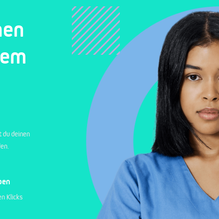
hen
nem
t du deinen
den.
ben
n Klicks