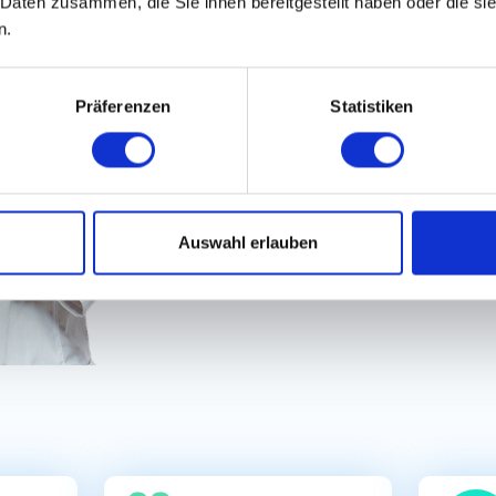
 Daten zusammen, die Sie ihnen bereitgestellt haben oder die s
100% Diskret bewerben
n.
100% Schneller & einf
Präferenzen
Statistiken
Auswahl erlauben