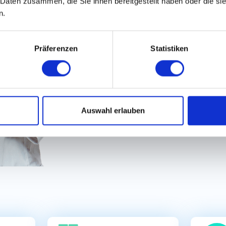
 Daten zusammen, die Sie ihnen bereitgestellt haben oder die s
100% Diskret bewerben
n.
100% Schneller & einf
Präferenzen
Statistiken
Auswahl erlauben