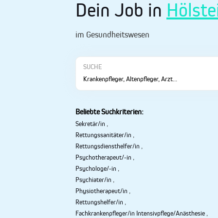
Dein Job in
Hölste
im Gesundheitswesen
SUCHE
Beliebte Suchkriterien:
Sekretär/in
,
Rettungssanitäter/in
,
Rettungsdiensthelfer/in
,
Psychotherapeut/-in
,
Psychologe/-in
,
Psychiater/in
,
Physiotherapeut/in
,
Rettungshelfer/in
,
Fachkrankenpfleger/in Intensivpflege/Anästhesie
,