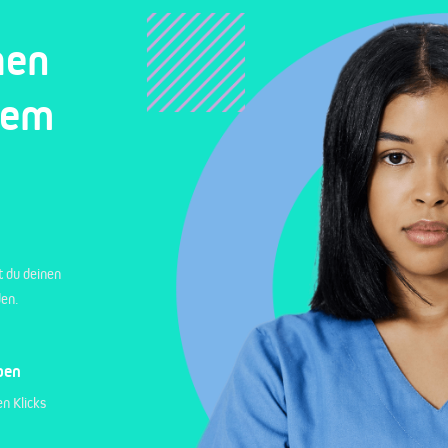
hen
nem
t du deinen
den.
ben
n Klicks