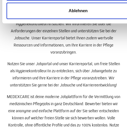
Pflegebranche anzubieten.
Ablehnen
Auf unserem
Jobportal
können Sie gezielt nach freien Stellen als
Hygienekontrolleur/in suchen. Wir informieren Sie über die
Anforderungen der einzelnen Stellen und unterstützen Sie bei der
Jobsuche
. Unser
Karriereportal
bietet Ihnen zudem wertvolle
Ressourcen und Informationen, um Ihre Karriere in der Pflege
voranzubringen.
Nutzen Sie unser
Jobportal
und unser
Karriereportal
, um freie Stellen
als Hygienekontrolleur/in zu entdecken, sich über Jobangebote zu
informieren und Ihre Karriere in der Pflege voranzutreiben. Wir
unterstützen Sie gerne bei der Jobsuche und Karriereentwicklung!
MEDEXCARE
ist deine moderne
Jobplattform
für die Vermittlung von
medizinischen
Pflegejobs
in ganz Deutschland. Bewerber bieten wir
eine anonyme und einfache Plattform auf der Sie selber entscheiden
können auf welcher freien Stelle sie sich bewerben wollen. Volle
Kontrolle, ohne öffentliche Profile und das zu 100% kostenlos. Nutze