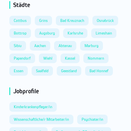
Städte
Cottbus
Grins
Bad Kreuznach
Osnabrück
Bottrop
Augsburg
Karlsruhe
Limeshain
Sibiu
Aachen
Abtenau
Marburg
Papendorf
Wiehl
Kassel
Nommern
Essen
Saalfeld
Geestland
Bad Honnef
Jobprofile
Kinderkrankenpfleger/in
Wissenschaftliche/r Mitarbeiter/in
Psychiater/in