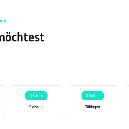
ion
möchtest
0 Stellen
0 Stellen
Karlsruhe
Tübingen