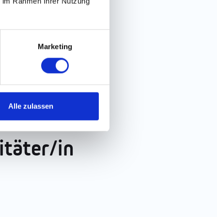
ie im Rahmen Ihrer Nutzung
Marketing
Alle zulassen
s als
itäter/in