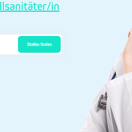
llsanitäter/in
Stellen finden