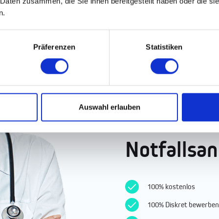
 Daten zusammen, die Sie ihnen bereitgestellt haben oder die s
n.
Präferenzen
Statistiken
Finde die
Auswahl erlauben
besten Job
Notfallsan
100% kostenlos
100% Diskret bewerben