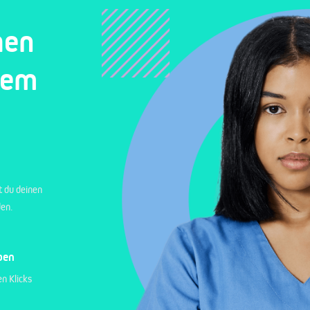
hen
nem
t du deinen
den.
ben
n Klicks