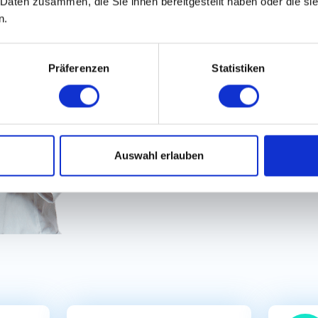
 Daten zusammen, die Sie ihnen bereitgestellt haben oder die s
100% Diskret bewerben
n.
100% Schneller & einf
Präferenzen
Statistiken
Auswahl erlauben