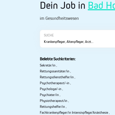
Dein Job in
Bad H
im Gesundheitswesen
SUCHE
Beliebte Suchkriterien:
Sekretär/in
,
Rettungssanitäter/in
,
Rettungsdiensthelfer/in
,
Psychotherapeut/-in
,
Psychologe/-in
,
Psychiater/in
,
Physiotherapeut/in
,
Rettungshelfer/in
,
Fachkrankenpfleger/in Intensivpflege/Anästhesie
,