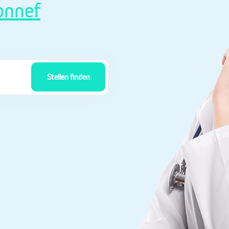
onnef
Stellen finden