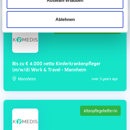
Auswahl erlauben
Ablehnen
Gesundheits- und Krankenpfleger/in
Bis zu € 4.000 netto Kinderkrankenpfleger
(m/w/d) Work & Travel - Mannheim
Mannheim
over 3 years ago
Altenpflegehelfer/in