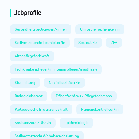
Jobprofile
Gesundheitspädagogen/-innen
Chirurgiemechaniker/in
Stellvertretende Teamleiter/in
Sekretär/in
ZFA
Altenpflegefachkraft
Fachkrankenpfleger/in Intensivpflege/Anästhesie
Kita Leitung
Notfallsanitäter/in
Biologielaborant
Pflegefachfrau / Pflegefachmann
Pädagogische Ergänzungskraft
Hygienekontrolleur/in
Assistenzarzt/-ärztin
Epidemiologie
Stellvertretende Wohnbereichsleitung