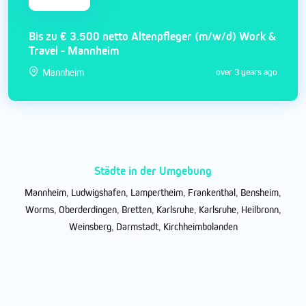
Bis zu € 3.500 netto Altenpfleger (m/w/d) Work &
Travel - Mannheim
Mannheim
over 3 years ago
Städte in der Umgebung
Mannheim
,
Ludwigshafen
,
Lampertheim
,
Frankenthal
,
Bensheim
,
Worms
,
Oberderdingen
,
Bretten
,
Karlsruhe
,
Karlsruhe
,
Heilbronn
,
Weinsberg
,
Darmstadt
,
Kirchheimbolanden