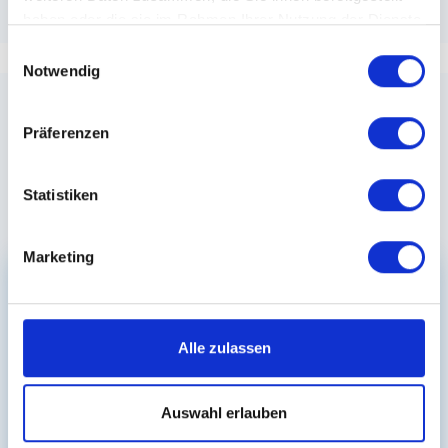
haben oder die sie im Rahmen Ihrer Nutzung der Dienste
gesammelt haben.
Einwilligungsauswahl
Notwendig
Stellenangebote
Präferenzen
in Heidelberg
Statistiken
Alle Stellen ansehen
Marketing
MTRA
Alle zulassen
Bis zu € 4.000 netto MTRA (m/w/d) Work &
Auswahl erlauben
Travel - Mannheim