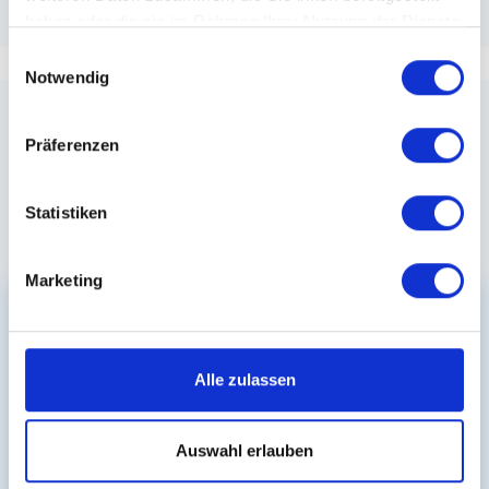
haben oder die sie im Rahmen Ihrer Nutzung der Dienste
gesammelt haben.
Einwilligungsauswahl
Notwendig
Stellenangebote
Präferenzen
in Weinsberg
Statistiken
Alle Stellen ansehen
Marketing
MTRA
Alle zulassen
Bis zu € 4.000 netto MTRA (m/w/d) Work &
Auswahl erlauben
Travel - Heilbronn