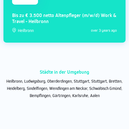
Bis zu € 3.500 netto Altenpfleger (m/w/d) Work &
Travel - Heilbronn
Heilbronn
over 3 years ago
Städte in der Umgebung
Heilbronn
,
Ludwigsburg
,
Oberderdingen
,
Stuttgart
,
Stuttgart
,
Bretten
,
Heidelberg
,
Sindelfingen
,
Wendlingen am Neckar
,
Schwäbisch Gmünd
,
Bempflingen
,
Gärtringen
,
Karlsruhe
,
Aalen