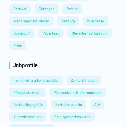
Rottweil
Göttingen
Remich
Wendlingen am Neckar
Salzburg
Wiesbaden
Düsseldorf
Papenburg
Oberndorf bei Salzburg
Prüm
Jobprofile
Fachkinderkrankenschwester
Zahnarzt/-ärztin
Pflegeassistent/in
Pädagogische Ergänzungskraft
Sozialpädagoge/-in
Sozialbetreuer/in
ATA
Kunsttherapeut/in
Chirurgiemechaniker/in