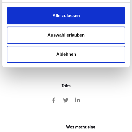
einzustellen – oft zu schlechteren Konditionen. Manchmal vergingen nur
wenige Tage zwischen der Entlassung und der Wiedereinstellung, wodurch
Alle zulassen
die betroffenen Mitarbeiter im übertragenen Sinne durch eine "Drehtür"
nach draußen und direkt wieder hinein gegangen sind. Diese Praxis wurde
durch die Drehtürklausel unterbunden. Wenn ein Unternehmen einen
Auswahl erlauben
Mitarbeiter innerhalb von sechs Monaten nach dessen Entlassung erneut
über eine Zeitarbeitsfirma beschäftigen möchte, muss es diesem
Ablehnen
Mitarbeiter Equal Pay gewähren. Das bedeutet, dass das Unternehmen
ihm das gleiche Gehalt zahlen muss, das er zuvor Mitarbeiter erhalten hat.
Teilen
Was macht eine