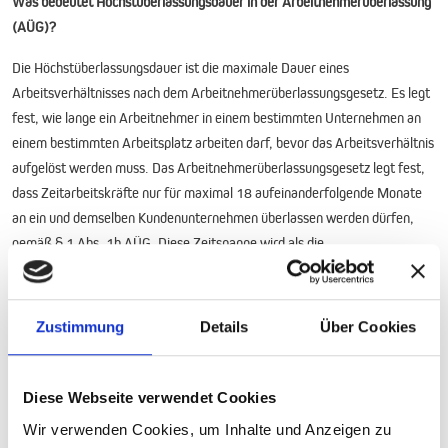
Was bedeutet Höchstüberlassungsdauer in der Arbeitnehmerüberlassung
(AÜG)?
Die Höchstüberlassungsdauer ist die maximale Dauer eines
Arbeitsverhältnisses nach dem Arbeitnehmerüberlassungsgesetz. Es legt
fest, wie lange ein Arbeitnehmer in einem bestimmten Unternehmen an
einem bestimmten Arbeitsplatz arbeiten darf, bevor das Arbeitsverhältnis
aufgelöst werden muss. Das Arbeitnehmerüberlassungsgesetz legt fest,
dass Zeitarbeitskräfte nur für maximal 18 aufeinanderfolgende Monate
an ein und demselben Kundenunternehmen überlassen werden dürfen,
gemäß § 1 Abs. 1b AÜG. Diese Zeitspanne wird als die
Höchstüberlassungsdauer bezeichnet. Das bedeutet, dass
Zeitarbeitskräfte höchstens 18 Monate am Stück bei einem
Kundenunternehmen arbeiten können. Anschließend ist eine
Zustimmung
Details
Über Cookies
Unterbrechung von mindestens drei Monaten erforderlich, bevor derselbe
Zeitarbeitnehmer erneut in diesem Unternehmen eingesetzt werden darf.
Diese Webseite verwendet Cookies
Was sind Branchenzuschläge und wer erhält sie?
Wir verwenden Cookies, um Inhalte und Anzeigen zu