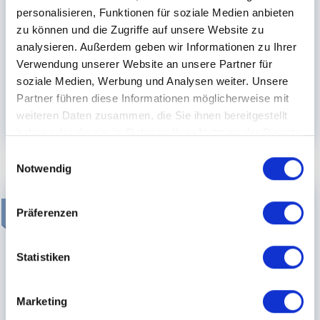
personalisieren, Funktionen für soziale Medien anbieten
Psychologe/-in: Berufsbild, Ausbildungsweg und
zu können und die Zugriffe auf unsere Website zu
Karrierechancen
analysieren. Außerdem geben wir Informationen zu Ihrer
Verwendung unserer Website an unsere Partner für
Psychologinnen und Psychologen widmen sich der
soziale Medien, Werbung und Analysen weiter. Unsere
Erforschung des menschlichen Verhaltens und Erlebens.
Partner führen diese Informationen möglicherweise mit
weiteren Daten zusammen, die Sie ihnen bereitgestellt
Artikel lesen...
haben oder die sie im Rahmen Ihrer Nutzung der Dienste
gesammelt haben.
Einwilligungsauswahl
Notwendig
06.03.2024
Präferenzen
Statistiken
Marketing