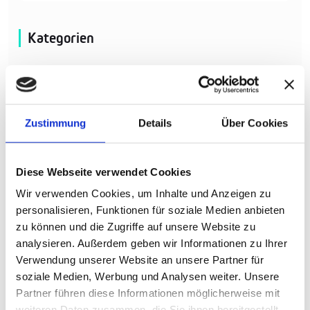
Kategorien
0
Klinikalltag
0
Bewerbung
Zustimmung
Details
Über Cookies
0
Ausbildung
0
Duales Studium
Diese Webseite verwendet Cookies
Wir verwenden Cookies, um Inhalte und Anzeigen zu
0
Lebenslauf
personalisieren, Funktionen für soziale Medien anbieten
zu können und die Zugriffe auf unsere Website zu
9
Personalführung
analysieren. Außerdem geben wir Informationen zu Ihrer
Verwendung unserer Website an unsere Partner für
13
Ausland
soziale Medien, Werbung und Analysen weiter. Unsere
Partner führen diese Informationen möglicherweise mit
11
Pflege
weiteren Daten zusammen, die Sie ihnen bereitgestellt