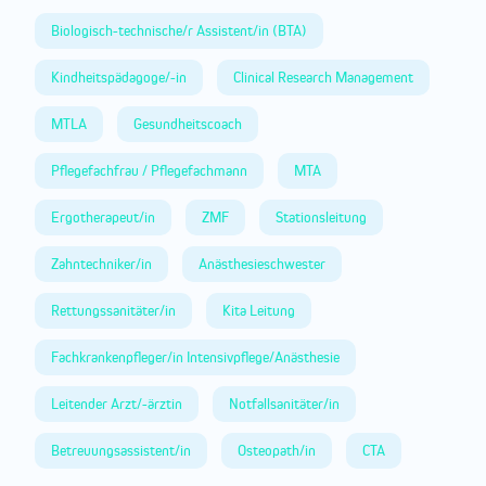
Biologisch-technische/r Assistent/in (BTA)
Kindheitspädagoge/-in
Clinical Research Management
MTLA
Gesundheitscoach
Pflegefachfrau / Pflegefachmann
MTA
Ergotherapeut/in
ZMF
Stationsleitung
Zahntechniker/in
Anästhesieschwester
Rettungssanitäter/in
Kita Leitung
Fachkrankenpfleger/in Intensivpflege/Anästhesie
Leitender Arzt/-ärztin
Notfallsanitäter/in
Betreuungsassistent/in
Osteopath/in
CTA