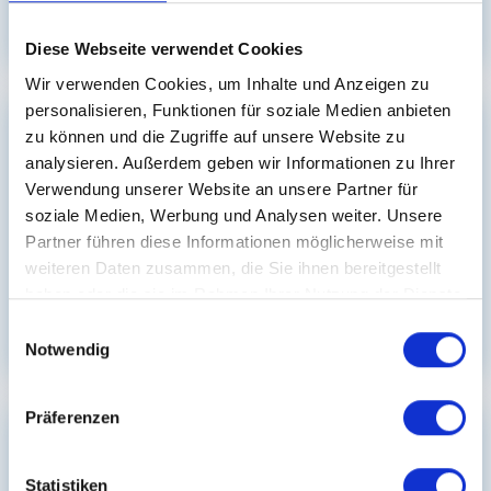
Kleve
over 3 years ago
Diese Webseite verwendet Cookies
Wir verwenden Cookies, um Inhalte und Anzeigen zu
personalisieren, Funktionen für soziale Medien anbieten
zu können und die Zugriffe auf unsere Website zu
Gesundheits- und Krankenpflegehelfer/in
analysieren. Außerdem geben wir Informationen zu Ihrer
Verwendung unserer Website an unsere Partner für
soziale Medien, Werbung und Analysen weiter. Unsere
Partner führen diese Informationen möglicherweise mit
weiteren Daten zusammen, die Sie ihnen bereitgestellt
Bis zu € 4.000 netto Krankenpfleger (m/w/d) in
Work & Travel - Kleve
haben oder die sie im Rahmen Ihrer Nutzung der Dienste
gesammelt haben.
Einwilligungsauswahl
Kleve
over 3 years ago
Notwendig
Präferenzen
Gesundheits- und Krankenpfleger/in
Statistiken