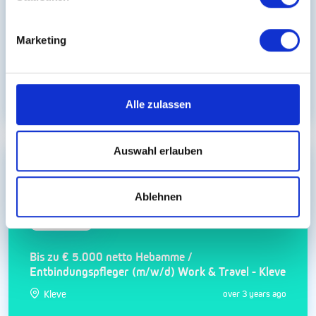
Marketing
Bis zu € 5.000 netto Krankenpfleger Intensiv
Station (m/w/d) Work & Travel - Kleve
Kleve
over 3 years ago
Alle zulassen
Auswahl erlauben
Hebamme/Entbindungspfleger
Ablehnen
Bis zu € 5.000 netto Hebamme /
Entbindungspfleger (m/w/d) Work & Travel - Kleve
Kleve
over 3 years ago