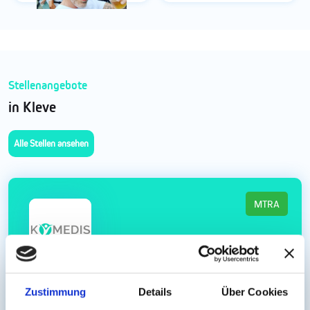
Stellenangebote
in Kleve
Alle Stellen ansehen
MTRA
Bis zu € 4.000 netto MTRA (m/w/d) Work &
Zustimmung
Details
Über Cookies
Travel - Kleve