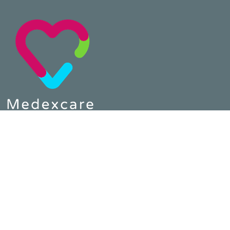
Telefon :
0800 64 80 890
E-Mail :
contact@medexcare.de
MEDEXCARE
Home
Impressum