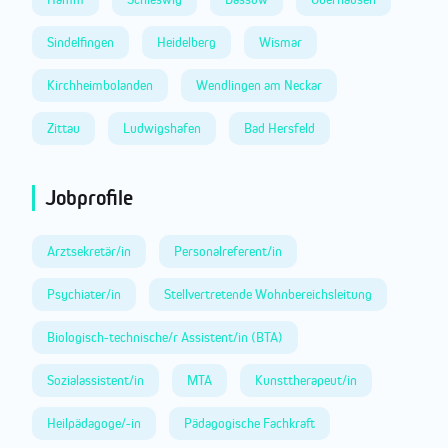
Sindelfingen
Heidelberg
Wismar
Kirchheimbolanden
Wendlingen am Neckar
Zittau
Ludwigshafen
Bad Hersfeld
Jobprofile
Arztsekretär/in
Personalreferent/in
Psychiater/in
Stellvertretende Wohnbereichsleitung
Biologisch-technische/r Assistent/in (BTA)
Sozialassistent/in
MTA
Kunsttherapeut/in
Heilpädagoge/-in
Pädagogische Fachkraft