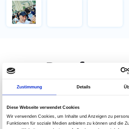
Beruf
Medizininformati
Zustimmung
Details
Üb
Willkommen beim
Jobportal
für den Beruf
Medizininformatiker/in
!
Diese Webseite verwendet Cookies
Hier finden Sie eine Vielzahl von
freien Stellen
und
Stellenangeboten
Wir verwenden Cookies, um Inhalte und Anzeigen zu persona
im Bereich der
Medizininformatiker/in
. Als führende
Jobvermittlung
Funktionen für soziale Medien anbieten zu können und die Zug
für
Pflegekräfte
bieten wir bundesweit Karrieremöglichkeiten für