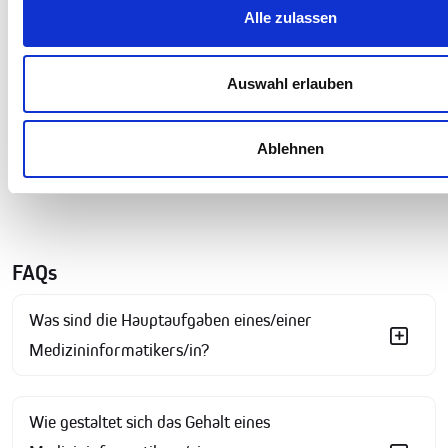
medizinischen
Pflegejobs
in ganz Deutschland. Bewerber bieten wir
Alle zulassen
eine anonyme und einfache Plattform auf der Sie selber entscheiden
können auf welcher freien Stelle sie sich bewerben wollen. Volle
Auswahl erlauben
Kontrolle, ohne öffentliche Profile und das zu 100% kostenlos. Nutze
deine Chance auf eine neue Karriere in der Pflege. MEDEXCARE - die
Jobplattform für
Pflegekräfte und Krankenpfleger
wurde speziell für
Ablehnen
die Bedürfnisse dieser Gruppe entwickelt und sorgt so für optimale
Ergebnisse bei der Jobsuche.
FAQs
Was sind die Hauptaufgaben eines/einer
Medizininformatikers/in?
Wie gestaltet sich das Gehalt eines