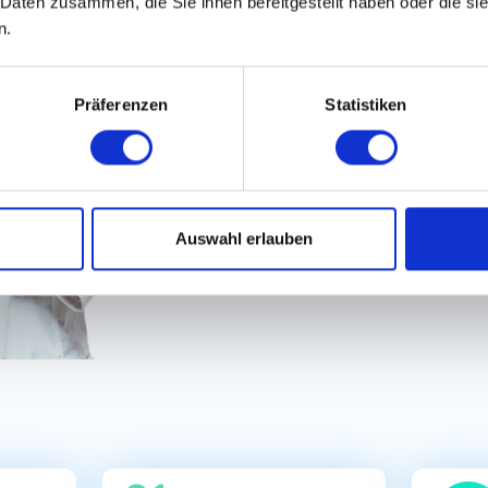
 Daten zusammen, die Sie ihnen bereitgestellt haben oder die s
100% Diskret bewerben
n.
100% Schneller & einf
Präferenzen
Statistiken
Auswahl erlauben