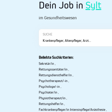
Dein Job in
Sylt
im Gesundheitswesen
SUCHE
Beliebte Suchkriterien:
Sekretär/in
,
Rettungssanitäter/in
,
Rettungsdiensthelfer/in
,
Psychotherapeut/-in
,
Psychologe/-in
,
Psychiater/in
,
Physiotherapeut/in
,
Rettungshelfer/in
,
Fachkrankenpfleger/in Intensivpflege/Anästhesie
,