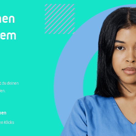
hen
nem
t du deinen
den.
ben
n Klicks