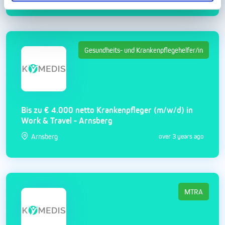
Gesundheits- und Krankenpflegehelfer/in
Bis zu € 4.000 netto Krankenpfleger (m/w/d) in
Work & Travel - Arnsberg
Arnsberg
over 3 years ago
MTRA