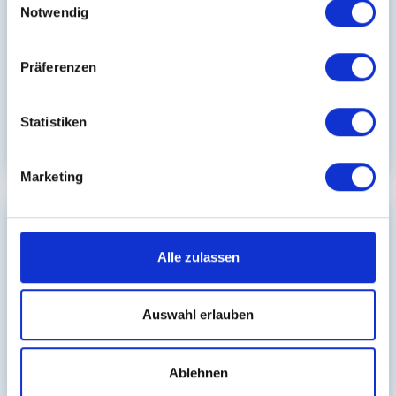
Notwendig
Präferenzen
Bis zu € 5.000 netto Hebamme /
Entbindungspfleger (m/w/d) Work & Travel -
Arnsberg
Statistiken
Arnsberg
over 3 years ago
Marketing
Gesundheits- und Krankenpfleger/in
Alle zulassen
Auswahl erlauben
Bis zu € 5.000 netto Krankenpfleger Intensiv
Station (m/w/d) Work & Travel - Arnsberg
Ablehnen
Arnsberg
over 3 years ago