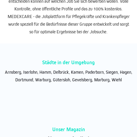
entscheiden können auf welchen Job Sie sich bewerben wollen. Volle
Kontrolle, ohne öffentliche Profile und das zu 100% kostenlos.
MEDEXCARE - die Jobplattform für Pflegekräfte und Krankenpfleger
wurde speziell für die Bedürfnisse dieser Gruppe entwickelt und sorgt
so für optimale Ergebnisse bei der Jobsuche.
Städte in der Umgebung
Arnsberg
,
Iserlohn
,
Hamm
,
Delbrück
,
Kamen
,
Paderborn
,
Siegen
,
Hagen
,
Dortmund
,
Warburg
,
Gütersloh
,
Gevelsberg
,
Marburg
,
Wiehl
Unser Magazin