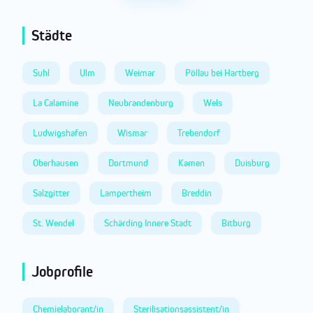
Städte
Suhl
Ulm
Weimar
Pöllau bei Hartberg
La Calamine
Neubrandenburg
Wels
Ludwigshafen
Wismar
Trebendorf
Oberhausen
Dortmund
Kamen
Duisburg
Salzgitter
Lampertheim
Breddin
St. Wendel
Schärding Innere Stadt
Bitburg
Jobprofile
Chemielaborant/in
Sterilisationsassistent/in