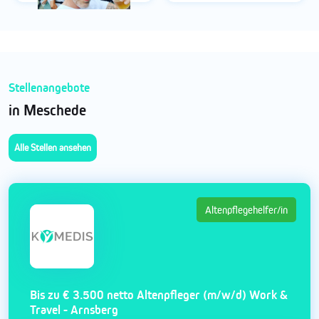
Stellenangebote
in Meschede
Alle Stellen ansehen
Altenpflegehelfer/in
Bis zu € 3.500 netto Altenpfleger (m/w/d) Work &
Travel - Arnsberg