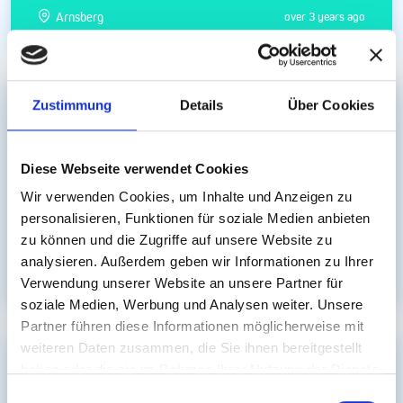
Arnsberg
over 3 years ago
Zustimmung
Details
Über Cookies
Gesundheits- und Krankenpfleger/in
Diese Webseite verwendet Cookies
Wir verwenden Cookies, um Inhalte und Anzeigen zu
personalisieren, Funktionen für soziale Medien anbieten
Bis zu € 4.000 netto Kinderkrankenpfleger
zu können und die Zugriffe auf unsere Website zu
(m/w/d) Work & Travel - Arnsberg
analysieren. Außerdem geben wir Informationen zu Ihrer
Arnsberg
over 3 years ago
Verwendung unserer Website an unsere Partner für
soziale Medien, Werbung und Analysen weiter. Unsere
Partner führen diese Informationen möglicherweise mit
weiteren Daten zusammen, die Sie ihnen bereitgestellt
Hebamme/Entbindungspfleger
haben oder die sie im Rahmen Ihrer Nutzung der Dienste
gesammelt haben.
Einwilligungsauswahl