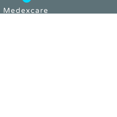
Telefon :
0800 64 80 890
E-Mail :
contact@medexcare.de
MEDEXCARE
Home
Impressum
Datenschutz
AGB
Für Bewerber