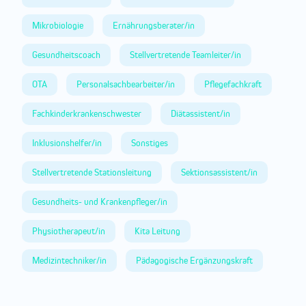
Mikrobiologie
Ernährungsberater/in
Gesundheitscoach
Stellvertretende Teamleiter/in
OTA
Personalsachbearbeiter/in
Pflegefachkraft
Fachkinderkrankenschwester
Diätassistent/in
Inklusionshelfer/in
Sonstiges
Stellvertretende Stationsleitung
Sektionsassistent/in
Gesundheits- und Krankenpfleger/in
Physiotherapeut/in
Kita Leitung
Medizintechniker/in
Pädagogische Ergänzungskraft