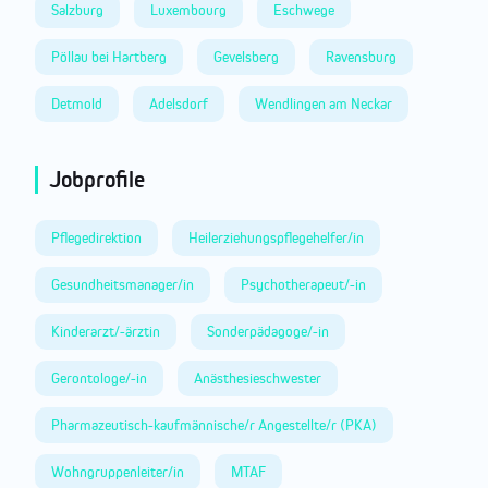
Salzburg
Luxembourg
Eschwege
Pöllau bei Hartberg
Gevelsberg
Ravensburg
Detmold
Adelsdorf
Wendlingen am Neckar
Jobprofile
Pflegedirektion
Heilerziehungspflegehelfer/in
Gesundheitsmanager/in
Psychotherapeut/-in
Kinderarzt/-ärztin
Sonderpädagoge/-in
Gerontologe/-in
Anästhesieschwester
Pharmazeutisch-kaufmännische/r Angestellte/r (PKA)
Wohngruppenleiter/in
MTAF