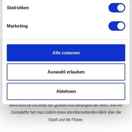
Statistiken
Marketing
Passau
Passau, auch bekannt als "Dreiflüssestadt", ist eine malerische Stadt
im Südosten Bayerns, Deutschland. Sie liegt am Zusammenfluss der
Alle zulassen
Flüsse Donau, Inn und Ilz und beeindruckt mit ihrer einzigartigen Lage
und ihrer reichen Geschichte.
Auswahl erlauben
Die Altstadt von Passau ist ein wahrer Schatz mit engen Gassen,
historischen Gebäuden und einem charmanten mittelalterlichen Flair.
Ein Spaziergang durch die Altstadt führt zu beeindruckenden
Ablehnen
Sehenswürdigkeiten wie dem St. Stephan Dom, einer prachtvollen
Barockkirche mit einer der größten Kirchenorgeln der Welt. Von der
Domplatte hat man zudem einen atemberaubenden Blick über die
Stadt und die Flüsse.