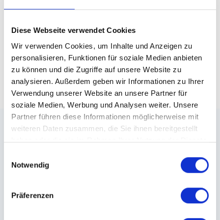
Sortieren nach
Neueste Einträge
10 Ergebnisse anzeigen
Diese Webseite verwendet Cookies
Wir verwenden Cookies, um Inhalte und Anzeigen zu
personalisieren, Funktionen für soziale Medien anbieten
zu können und die Zugriffe auf unsere Website zu
1
analysieren. Außerdem geben wir Informationen zu Ihrer
Verwendung unserer Website an unsere Partner für
soziale Medien, Werbung und Analysen weiter. Unsere
Partner führen diese Informationen möglicherweise mit
weiteren Daten zusammen, die Sie ihnen bereitgestellt
Städte
haben oder die sie im Rahmen Ihrer Nutzung der Dienste
gesammelt haben.
Einwilligungsauswahl
Kiel
Celle
Passau
Delbrück
Grins
Notwendig
Ostseebad Boltenhagen
München
Warburg
Präferenzen
Wismar
Abtenau
Augusta