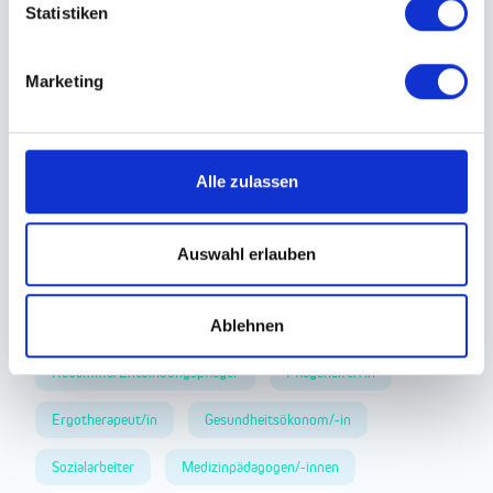
Bad Homburg vor der Höhe
Berlin
Essen
Statistiken
Ludwigsburg
Brunnwies
Landshut
Marketing
Rattiszell
Neuenkirchen
St. Gallen
Jobprofile
Alle zulassen
Epidemiologie
Altenpflegehelfer/in
Auswahl erlauben
Rettungssanitäter/in
Chemielaborant/in
Stellvertretende Pflegedirektion
Ablehnen
Hebamme/Entbindungspfleger
Pflegehelfer/in
Ergotherapeut/in
Gesundheitsökonom/-in
Sozialarbeiter
Medizinpädagogen/-innen